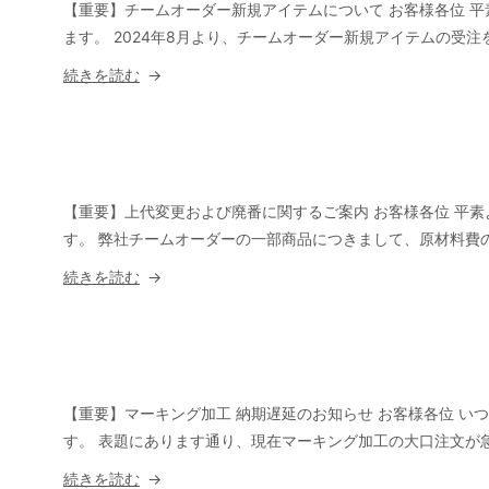
お
【重要】チームオーダー新規アイテムについて お客様各位 平素よ
ら
知
ます。 2024年8月より、チームオーダー新規アイテムの受注
せ”
ら
“【重
続きを読む
の
せ”
要】
の
チ
ー
ム
オ
【重要】上代変更および廃番に関するご案内 お客様各位 平素より
ー
す。 弊社チームオーダーの一部商品につきまして、原材料費の高
ダ
“【重
続きを読む
ー
要】
新
上
規
代
ア
変
イ
更
【重要】マーキング加工 納期遅延のお知らせ お客様各位 いつも
テ
お
す。 表題にあります通り、現在マーキング加工の大口注文が
ム
よ
“マ
続きを読む
に