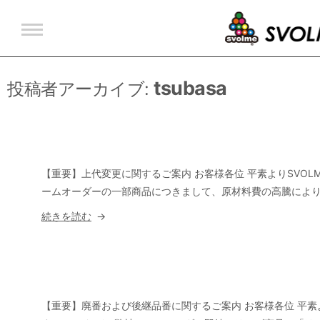
ユニフォーム
アウター
tsubasa
投稿者アーカイブ:
Tシャツ・ポロシャツ
インナー
ビブス
【重要】上代変更に関するご案内 お客様各位 平素よりSVOLM
バックパック
ームオーダーの一部商品につきまして、原材料費の高騰により 2
“【重
続きを読む
要】
上
代
変
更
【重要】廃番および後継品番に関するご案内 お客様各位 平素より 