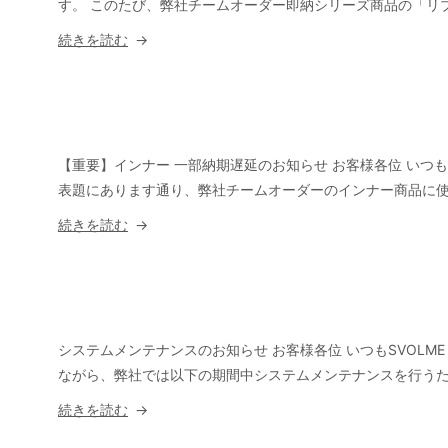
に
す。 このたび、弊社チームオーダー即納シリーズ商品の「リ
関
“【重
続きを読む
す
要】
る
廃
ご
番
案
お
内”
よ
【重要】インナー 一部納期遅延のお知らせ お客様各位 いつもS
の
び
表題にあります通り、弊社チームオーダーのインナー商品に使用
後
“【重
続きを読む
継
要】
品
イ
番
ン
に
ナ
関
ー
システムメンテナンスのお知らせ お客様各位 いつもSVOLME
す
一
ながら、弊社では以下の期間中システムメンテナンスを行うた
る
部
“シ
続きを読む
ご
納
ス
案