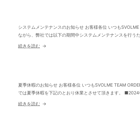
期
テ
内”
遅
ム
の
延
メ
の
ン
システムメンテナンスのお知らせ お客様各位 いつもSVOLME
お
テ
ながら、弊社では以下の期間中システムメンテナンスを行うた
知
ナ
“シ
続きを読む
ら
ン
ス
せ”
ス
テ
の
の
ム
お
メ
知
ン
夏季休暇のお知らせ お客様各位 いつもSVOLME TEAM 
ら
テ
では夏季休暇を下記のとおり休業とさせて頂きます。 ■2024年
せ”
ナ
“夏
続きを読む
の
ン
季
ス
休
の
暇
お
の
知