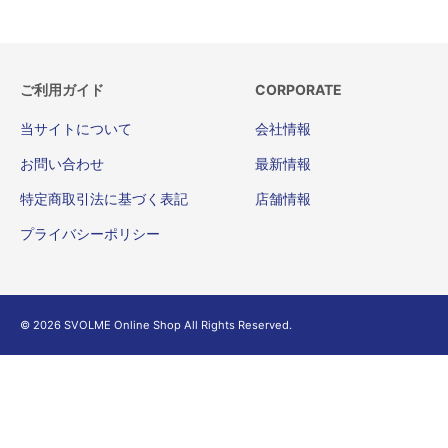
び
ー
つ
廃
キ
い
番
ン
て”
に
ご利用ガイド
グ
CORPORATE
の
関
加
当サイトについて
会社情報
す
工
る
お問い合わせ
最新情報
納
ご
期
特定商取引法に基づく表記
店舗情報
案
遅
内”
プライバシーポリシー
延
の
の
お
知
© 2026 SVOLME Online Shop All Rights Reserved.
ら
せ”
の